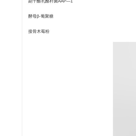
副干酪乳酪杆菌AAP—1
酵母β-葡聚糖
接骨木莓粉