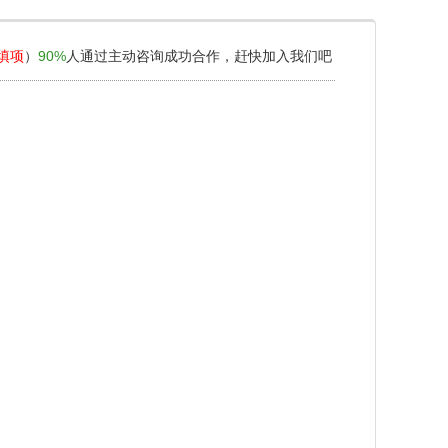
填项
）
90%
人通过主动咨询成功合作，赶快加入我们吧