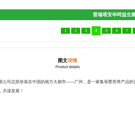
普瑞塔安毕呵益生
1
2
3
4
5
6
7
图文
详情
Product details
该公司总部坐落在中国的南方大都市——广州，是一家集母婴营养产品的
，共谋发展！