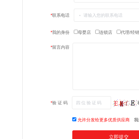
*
联系电话
*
我的身份
母婴店
连锁店
代理/经
*
留言内容
*
验 证 码
允许分发给更多优质供应商
我
立即提交