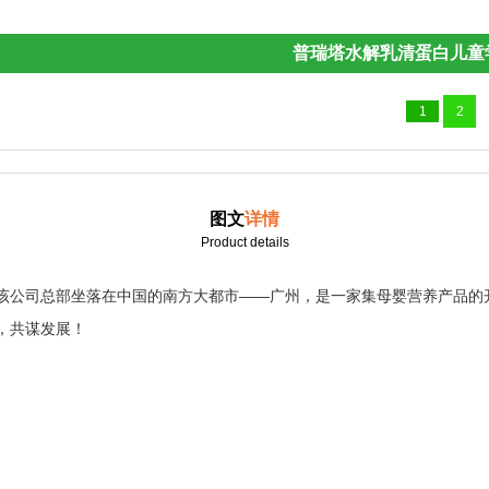
普瑞塔水解乳清蛋白儿童
1
2
图文
详情
Product details
该公司总部坐落在中国的南方大都市——广州，是一家集母婴营养产品的
，共谋发展！