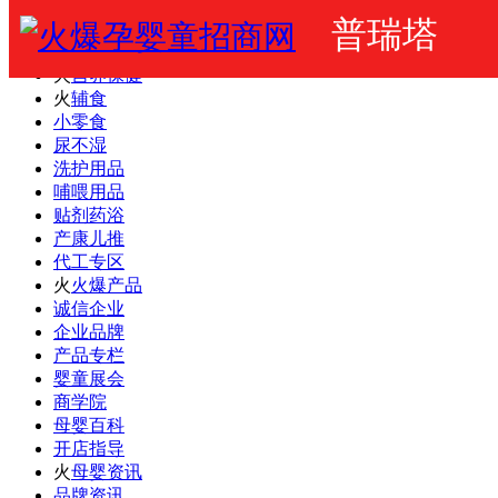
普瑞塔
火爆婴童网
婴幼儿奶粉
火
营养保健
火
辅食
小零食
尿不湿
洗护用品
哺喂用品
贴剂药浴
产康儿推
代工专区
火
火爆产品
诚信企业
企业品牌
产品专栏
婴童展会
商学院
母婴百科
开店指导
火
母婴资讯
品牌资讯