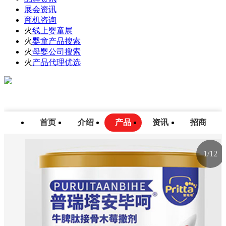
展会资讯
商机咨询
火
线上婴童展
火
婴童产品搜索
火
母婴公司搜索
火
产品代理优选
首页
介绍
产品
资讯
招商
1
/
12